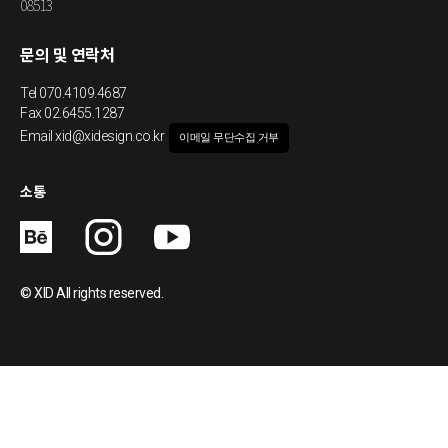
저희 XID에서 커피 관련 새로운 프로젝트를 준비 중인 것을 지난 인사이드에서
08513
음 뿐만 아니라 이런 저런 볼거리와 즐길거리들이 많아디자인적으로, 마케팅적
슬쩍 말씀드렸는데요!중국의 MZ 갬성 카페를 경험해 보고 싶었던 저희의 픽!
으로도 견해를 넓힐 수 있는 즐거운 전시였습니다.그럼 앞으로 엑스아이디의 행
'hui lai cafe'중국 특유의 건조하면서 빈티지한 감성이 물씬 묻어나 있어서 좋
문의 및 연락처
보 많이 지켜봐주세요♡
았습니다!그리고 나라 지정 AAAA 등급 관광지라는 ‘영경방(永庆坊)‘에 방문했
Tel
070.4109.4687
는데요,깔끔하게 잘 관리된 모습이 인상적이고,광저우의 역사적 건축물과 문화
Fax 02.6455.1287
를 체험할 수 있는 시간이었습니다.그리고 저녁에는 야무지게 쇼핑몰 투어까지
Email
xid@xidesign.co.kr
이메일 무단수집 거부
클. 리. 어.!5일차 아침이 밝았습니다.5일차는 광저우에서 심천으로 넘어가는 날!
동해 번쩍 서에 번쩍하는 우리들~!심천의 첫 일정은 대형 금형 공장 견학인데요,
소통
정말 다양한 생산 라인들을 직접 볼 수 있어서 너무나 신기했어요그리고 심천의
대표적인 복합 쇼핑몰 coco park 방문!중국 Z세..
© XID All rights reserved.