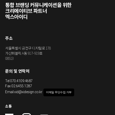
통합 브랜딩 커뮤니케이션을 위한
크리에이티브 파트너
엑스아이디
주소
서울특별시 금천구 디지털로 178
가산퍼블릭 A동 917~919호
08513
문의 및 연락처
Tel
070.4109.4687
Fax 02.6455.1287
Email
xid@xidesign.co.kr
이메일 무단수집 거부
소통