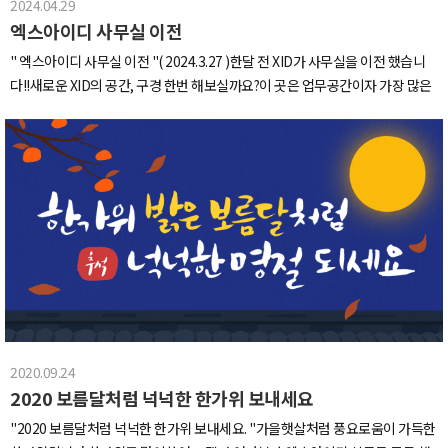
2024.04.29
엑스아이디 사무실 이전
" 엑스아이디 사무실 이전 " ​( 2024.3.27 )한달 전 XID가 사무실을 이전 했습니
다!!새로운 XID의 공간, 구경 한번 해보실까요?이 곳은 업무공간이자 가장 많은
시간을 보내는 곳입니다넓은 책상과 나에게 맞출 수 있는 편한 의자로 장시간 앉
아있어도 편안하답니다깔끔한 회의실은 쾌적하고 여유롭게 회의를 진행 할 수
있구요이제 모두가 가장 좋아하는 공간인 휴식공간 겸 스튜디오로 가볼까요?스
튜디오 중심에 호텔 라운지 같은 느낌의 카펫과 소파가 있고 이를 둘러싸고 있는
여러 공간이 있답니다하나하나 소개해 드릴게요~요리관련회사도 아닌데 주방
에 진심인 회사를 고르라고 하면 주저없이 저희 회사를 선택할겁니다토스트기
부터 시작해 커피 머신과 제빙기 오븐, 식기세척기 등등회사가 주방에 이렇게
진심이면 저희가 쓸 수 밖에 없잖아요카페 짓밟을 수 있죠?​커피는 물론 스무디
등 다양한 카페 메뉴도 가능해 주방에서 다양한 음료를 만들어 먹고 있답니다이
곳은 저희가 편하게 쉴 수 있는 휴식공간입니다안마의자와 일명 둥지라고 부르
는 라탄 그네의자가 있어 점심시간 후 편하게 휴식을 취하고 있습니다휴식공간
2020.09.24
겸 스튜디오이기 때문에 한 쪽에는 탈의실과 메이크업 룸도 있답니다미용실에
2020 보름달처럼 넉넉한 한가위 보내세요
서 볼 수 있는 메이크업용 높낮이 조절의자에 앉아 거울에서 나오는 은은한 조명
을 받으면,에라이 기분이다!!! 메이크업 받은 사람들 전원 차은우, 장원영!!​이렇
"2020 보름달처럼 넉넉한 한가위 보내세요. "가을햇살처럼 풍요로움이 가득한
게 새로 이전한 XID 사무실을 간단히 소개해 드렸습니다새로운 사무실에서 더