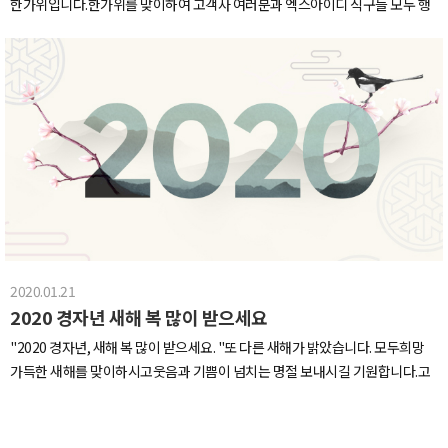
한가위입니다.한가위를 맞이하여 고객사 여러분과 엑스아이디 식구들 모두 행
욱 더 새로워지는 XID 되겠습니다XID 화이팅!!!
복이 가득하길 빌며보름달처럼 넉넉하게 즐겁고 행복한 연휴 보내시기 바랍니
다.
2020.01.21
2020 경자년 새해 복 많이 받으세요
"2020 경자년, 새해 복 많이 받으세요. "또 다른 새해가 밝았습니다. 모두희망
가득한 새해를 맞이하시고웃음과 기쁨이 넘치는 명절 보내시길 기원합니다.​고
객사 여러분과 엑스아이디 식구들 모두 행복한 설 연휴 되시길 바랍니다.