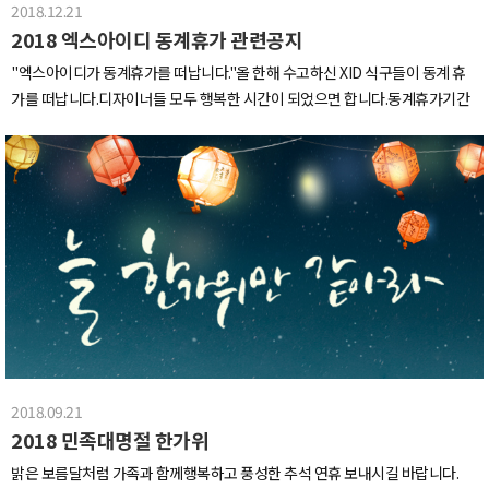
주시고 맘껏 먹으라구 말해주셔서감사했습니다 '어스맨' 화이팅ㅋㅋ물건너왔
2018.12.21
쥬??돼지목살에 삼겹살, 가리비, 새우(사진은 없는데 진짜 먹었어요 진짜에요
어도 친숙한 패턴의 직물과실용만쩜 에코백들시간의직물을 판대요.. 멋져부러
2018 엑스아이디 동계휴가 관련공지
ㅜ)그리고 바베큐하실분들은 앞으로등.갈.비 꼭구워드세요.!!!그냥 혹시나 해서
우리중 한명이 보자마자 냅다 구매했던 리빙용품벽시계와 여러 폼의 벽걸이가
샀던 돼지 등갈비ㅠㅠ제일 맛있었음.. 바베큐에 등뼈는 필수입니다. 이거슨 법으
"엑스아이디가 동계휴가를 떠납니다."올 한해 수고하신 XID 식구들이 동계 휴
실용적이고 예뻤어요.또 방문한 곳은그립감 좋아보이는친환경 겟쳐크뤠용~많
로 정해야돼요 다들 먹으라고..ㅠ사진 올리는 순간도 침이 넘어갑니당" 자 다들
가를 떠납니다.디자이너들 모두 행복한 시간이 되었으면 합니다.동계휴가기간
은 분들이 이곳에서 예술혼을 불살르셨어요~저도 함께 불살랐는데 저기 토끼그
배부를때까지 못들어갑니다 (껄껄) "배부를때까지 못간다는 대표님의 지시가
2018년 12월 22일 ~ 2019년 1월 1일
린거 보이시나용#디자이너가 #그린 #기린 #아니 #토끼 #그림휴-소개해드린
있었기에저희는 할 수 없이 바베큐장에 밤 늦게까지맛있게(?) 놀았답니다| 눈빛
곳 이외에도 여러가지 부스를 방문했는데요너무 기발하고 재미난곳이 많았는
으로 고기를 굽는 XID 카리스마 권혁태 (대표) |오늘 하루 수고 많으셨어요~우
데 사진을 못찍고 놓친곳도 있어서굉장히 아쉬워요ㅠ너무너무 재밌긴했는데
리는 언제나 함께 으쌰으쌰하고~그러니까 식구들이라는 말도 나오구요!!이런
진짜 다리가 뽀개질것 같았어요 (주륵)벽보는척 하면서 쉬는 디자이너클로징
기회로 함께 바람쐬러 와서 맛난것도 먹으니기분 전환으로 최고였습니다..자 이
시간도 다됬고 체력도 고갈난 저희들은근처 **필드에 방문하여 저녁식사를 해
제 모두 꿈나라로~~ >.<근데 너넨 안자니?아.. 안잘거라고..? 술마신다구..? 알겠
결했답니당주임님 찬스로 먹은 깍두기 차돌볶음밥!최근에 먹어본 볶음밥중에
어ㅠㅠ역시 체력 좋은 무서운언니들..!!짠~! 아침이 밝았습니다^^지난밤에 도착
제일 맛있었어요요즘은 JMTGR라고 한다죠? (존맛탱구리)이상 2018 서울 디
해서몰랐는데우리 숙소가 이렇게 멋지고 깔끔한곳이었네요!!이 언니들 진짜 밤
자인 페스티벌 후기를 마치겠습니다.내년에도 신박하고 예쁜 디자인부스들 기
샜네요다크서클 가득한 눈가가 너무 안쓰러워서그림좀 그려줬습니다ㅎ_ㅎ| 이
대할게요!
광경은 밤새 술마신 아이들이 아늑한 방과 침대를다 놔두고이상한데 모여서 자
는 모습입니다. |얘들아 일어나~!!우리 대부도 구경하러가자~밤샌 몸을 이끌고
간 곳은 바로,대부도 바다향기 테마파크날씨가 흐리고 바람도 엄청 부는데그 나
2018.09.21
름대로 분위기 넘치던 바다향기테마파크!!근데 이 친구는 왜이러는걸까요?정답
2018 민족대명절 한가위
을 맞춰보세요~!1. 체력이 남아돌아서2. 밤을 샜는데 체력이 남아돌아서3. 밤새
밝은 보름달처럼 가족과 함께행복하고 풍성한 추석 연휴 보내시길 바랍니다.
고 아침밥 안먹었는데 체력이 남아돌아서저는 3번에 한표!^^우리는 맛있는 점