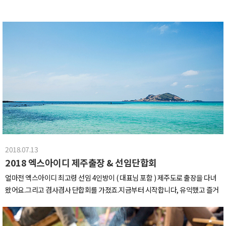
심을 먹을 생각을 하며사진도 많이찍고 놀았지요~인간이란 모름지기 본능에 충
실한 동물..!!사진찍고 놀다보니 너무너무 배가 고프더군요ㅠㅠ대부도도 식후경
인가봐요(ㅋㅋ)이제 이번 워크샵의 마지막 만찬을 즐기러 갑시다~~짠- 이거슨
방.어.회대부도의 한 횟집으로 방어회코스를 즐기러 왔어요~우리가 즐긴 맛있
는 만찬들~2019년 가을 제철음식인 대부도의대하와 조개는XID 직원들이 다먹
었버렸지용-!!1박 2일동안 즐긴 천안 맛집, 카페투어그리고 대부도의 바베큐파
티와 해산물코스~!(>.<)먹기만 한거 같기도 하지만,맛있는 음식을 먹음으로써
일하느라 하지 못했던 이야기, 보여주지 못한 모습을 보는게워크샵의 묘미가 아
닐까 싶어요올해도 너무 수고한 우리 식구들~날씨가 한껏 추워진게 곧 연말이
다가온듯해요다들 건강하고, 행복하게 일합시다!!사랑합니다 XID❤︎
2018.07.13
2018 엑스아이디 제주출장 & 선임단합회
얼마전 엑스아이디 최고령 선임 4인방이 ( 대표님 포함 ) 제주도로 출장을 다녀
왔어요.그리고 겸사겸사 단합회를 가졌죠.지금부터 시작합니다, 유익했고 즐거
웠던그날의 썰!!# 첫째날 - 비바람을 몰고 제주로 가다분명 업무차 출발하는 것
임에도 불구하고 공항은 항상 설렘의 장소인 것 같아요.비행기에 오르기도 전에