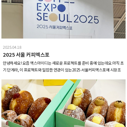
의 철학과 브랜드 정체성이 집약된 무지 플래그십 스토어인데요.방문한 이 세 곳
래처 공장과 사무실 투어를 하고,제법 멋진 중국 코스 요리를 먹었습니다우리
모두 단순한 문구점, 리테일 공간을 넘어 삶 전반을 아우르는 라이프스타일 제
코스 어떤데 ..여러분께 인정받고 싶은 맘으로야무지게 찍어보았읍니다.맛은 귀
안과공간 경험을 한 곳에서 할 수 있는 장소들이라 다양한 인사이트를 얻으며 시
엽지 않지만잔은 너무 귀여운 마오타이주 잔 구경하고 가세요2일차는 공장 견
간 가는 줄 모르고 구경을 했습니다.문구류와 생활용품 등에 관심이 있는 분들은
학의 날!아무리 바쁜 일정이라도모닝 카페인 충전은 필수인 거 뭔지 아시죠?편
꼭 방문 추천드릴게요!긴자거리를 알차게 구경한 후 다음 장소인 롯폰기로 향했
의점 모닝 라떼로 하루 오-픈활기차게 가보자고~~아차! 그리고 편의점에서 사
습니다.롯폰기에서 첫번째 방문한 곳은 바로 ‘아자부다이 힐스' 라는 곳인데요.
진과 같은 소세지를 발견하신다면 당장 사서 드세오. (강요)한국 와서 생각난다
아자부다이 힐스는 ‘도심 속의 현대적인 마을’을 콘셉트로 설계된 프리미엄 복
2025.04.18
고 울어도 나는 몰라다양한 공장들을 야무지게 견학 중인 XID 크루들~~!그 중
합 단지로,삶, 예술, 비즈니스가 공존하는 새로운 도시 공간 모델로 주목받고 있
2025 서울 커피엑스포
가장 기억에 남는 공장은 캐리어 공장이었는데요,이곳은 다양한 여행용 가방을
는 대형 복합문화공간입니다.* 이 곳의 전체 공간은 런던의 유명 건축 설계사 헤
생산하고바이어의 요구에 맞춘맞춤형 제품도 생산이 가능하더라구요!이렇게
안녕하세요! 요즘 엑스아이디는 새로운 프로젝트를 준비 중에 있는데요.아직 초
더윅 스튜디오(Heatherwick Studio)가 참여하여,감각적이면서도 유기적인
글로벌 시장에서 경쟁력을 갖춘 공장을 직접 견학해 본다는 게저희 모두에게 신
기 단계라, 이 프로젝트와 밀접한 연관이 있는2025 서울커피엑스포에 시장조
디자인으로 구성되어 있습니다.도쿄에 방문했다면, 전망대도 빼놓을 수 없죠.롯
기하면서도 새로운 경험이었습니다.그리고 저녁은 몽골족 전통 요리 식당에서
사와 스터디를 하러 다녀왔습니다.저희가 다녀온 생생한 현장 보여드릴게요~!
폰기 힐즈의 타워플라자 꼭대기에 위치한‘도쿄 시티뷰 전망대’는 도쿄 도심을
양고기를 먹었는데요,너무 맛있어서 계속 추가 주문을 했습니다.(앞쪽 스크린에
이 날은 전시 첫 날인데도 불구하고, 정말 많은 사람이 방문했는데요.이번에 총
한눈에 조망할 수 있는 대표적인 스카이 뷰 포인트인데요.원래 스카이라운지 카
서 양들이 넓은 초원에서 행복하게 뛰어다니는 영상을 계속 틀어줘서최대한 고
900개의 부스가 참여했다고 하는데, 그래서인지전국 각지 뿐만 아니라 해외에
페에서 커피와 함께 전망을 즐길 계획이었지만,아쉽게도 휴무라 미세먼지 없는
개 돌리고 먹은 건 비밀...)그리고 대망의 3일차!모두가 기다리던 켄톤페어를 참
서까지 참 여러 분들이 찾아오셨더라구요.우리나라가 커피 강국 중 하나라는 걸
맑은 도쿄 하늘이 펼쳐진 전경을 감상할 수 있는 것만으로 만족하기로 했습니다.
관하는 날입니다!저희는 소형가전 제품군을 볼 수 있는 1기에참관하였습니다~
다시 한 번 깨달았습니다.각 커피 부스에 방문해 시음을 요청드리면, 이렇게 바
사진에서처럼 가슴이 탁 트이는 시원한 이 뷰는 이번 출장에서 인상적인 순간으
일산 킨텍스 15배의 스케일에하루 2만보를 걸어도 반의 반의 반도 못 본다는전
로 커피를 내려주시는데원두마다의 특색을 설명 듣고 내려진 커피를 바로 시음
로 남았습니다.두 대표님들의 기념사진 쁘이일정을 마친 후에는 팀끼리 식사하
설(?)의 페어인 만큼입장 전 비장한 명찰샷 한 컷XID 아자아자 파이팅! (진지근
해보니 평소에 먹던 커피보다 더 풍미롭게 느껴졌어요.이어지는 부스 구경!각
는 시간을 가졌고,그 중 XID팀은 우에노 지역의 유명 야끼니꾸(일본식 숯불구
엄)약 2시간 정도의 긴 기다림 끝에 드디어 입장!실제로 보면 더 압도되는 엄청
브랜드마다 개성있고 눈에 띄는 여러 부스들이 눈을 사로잡았습니다.이번 전시
이) 전문점을 방문하여 다양한 고급 와규를 즐겼답니다.(대표님 최고!)엄청난 활