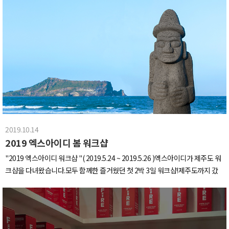
2019.10.14
2019 엑스아이디 봄 워크샵
"2019 엑스아이디 워크샵 "( 2019.5.24 ~ 2019.5.26 )엑스아이디가 제주도 워
크샵을 다녀왔습니다.모두 함께한 즐거웠던 첫 2박 3일 워크샵!제주도까지 갔
으니 맛집 투어는 필수,함께 하는 업체의 준공중인 카페에도 방문해보고,시원한
바닷바람 맞으며 무동력 레이싱까지!여유롭지만 알찼던 2박 3일이였습니
다.♥WELCOME TO JEJU♥카페 '제주펫' 앞에서 다함께 기념사진 찰-칵이 날
제주도는 날씨가 정말 좋았어요!우리가 걷는 이 길이 바로 R.U.N.W.A.Y...★그리