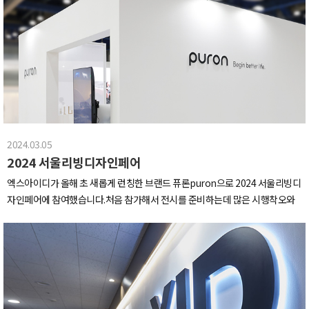
아무도 못 들어갔음.숨 쉴 틈도 없이 다음 날, 호이안에 갔어요!(풍등 색감 진짜..
표님께서 집에서 가져오셨는데 무려 작동완구(트리랑 기차가 빙글빙글 돌아가
미쳤다)뭔가 허전하시죠? 누가 뭐래도 호이안에 가면소원배 !지금 이 순간 내가
요)*겁나 무거움사다리 타고 회의실 유리에도 찰딱 붙여줬습니다12월 지나고
바로 극동아시아의 라푼젤물에 뜬 촛불과 강 양쪽으로 즐비한 반짝이는 야시장
저거 떼줄 180이상 남직원 구합니다회사 여기저기 걸려있는 액자들!엑스아이
이 물에 비치는데야경이 진짜 환상적이더라구요다낭에서의 마지막 저녁 식사
디는 달마다 다양한 일러스트 작품이 정기배송오는 서비스를 구독하고 있는데
랍스터 딱 대.??? : 뭐 태어나려고 하는거 아냐?ㅋㅋㅋㅋㅋㅋㅋㅋㅋㅋㅋㅋㅋㅋ
연말 가까워지면서 액자에 걸리는 작품들도 크리스마스 느낌으로 싹 변했네요
ㅋㅋㅋㅋㅋㅋㅋㅋ부화 직전 공룡알같지만 망고 맞습니다ㅋㅋㅋㅋㅋㅋㅋㅋㅋ
ㅎㅎ갑분 호빵...(feat.군고구마,군밤,핫초코)호빵 먹고싶다는 말에 호빵찜기 사
ㅋㅋㅋㅋㅋㅋㅋㅋㅋㅋㅋㅋㅋㅋㅋㅋㅋㅋㅋㅋㅋㅋㅋㅋㅋㅋㅋㅋㅋ과수원 수준
다두는 회사 본적 있으신분?이번 겨울도 다이어트 실패크리스마스의 꽃 트리도
으로 사놓은 망고에 사회적 책임을 다하는 어른의 모습과신장개업한 탕비실을
만들어줍니다.4시 30분에 배송온 너란 트리 (근무시간 8:00 - 17:00)힘을 합쳐
다 털어먹고 쓰레기 소환술하는 연금술사들...그리고 마지막날 아침_하필 떠나
2024.03.05
뚝딱뚝딱 만들어요. 5시 직전에 조명 거꾸로 감아서 모두 한마음으로 모른척함
는 날 제일 맑은거냐며...떠나기 싫은 자들의 마지막 발악을 보고 계십니다' 호텔
2024 서울리빙디자인페어
만들어두니 반짝반짝 예뻐서 다들 기분 좋게 퇴근했답니다 ㅎㅎ다들 메리 크리
_뽕_뽑고_간다 '단란하게 쓰러지는 릴스로 마무리Goodbye Vietnam!
스마스! 행복한 연말 되세요 :)
엑스아이디가 올해 초 새롭게 런칭한 브랜드 퓨론puron으로 2024 서울리빙디
자인페어에 참여했습니다.처음 참가해서 전시를 준비하는데 많은 시행착오와
어려움이 있었지만, 그만큼 소중한 경험이었다고 생각합니다.부스는 퓨론 제품
의 이미지를 잘 나타낼 수 있도록 전체적으로 화이트 톤으로 꾸몄으며, 인테리
어 오브제를 배치했습니다.한쪽 벽면은 욕실 인테리어로 장식되어 있어, 칫솔살
균기 느낌을 잘 드러낼 수 있도록 시공되었습니다.드디어 페어 시작!저희는 칫
솔살균기를 메인으로 전시했는데요, 구강세정기 팁을 같이 살균할 수 있으면서
디자인 오브제까지 할 수 있는 제품입니다.저희 퓨론 부스를 찾아주신 많은 분들