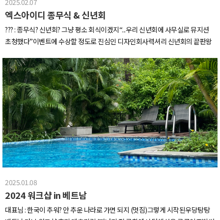
2025.02.07
다들 말할때 입조심 하도록 합니다..찜기 뽕을 뽑아야하니 우리 겨울동안 다복하
동해 번쩍 서에 번쩍하는 우리들~!심천의 첫 일정은 대형 금형 공장 견학인데요,
엑스아이디 종무식 & 신년회
게 이거저거 쪄먹도록 해요(정작 쪄먹었던 호빵은 흡입했는지 사진이 없음)호
정말 다양한 생산 라인들을 직접 볼 수 있어서 너무나 신기했어요그리고 심천의
빵찜기 뽕뽑기 첫 희생자는 만두두 사진이 다른 날이에요 만두는 매일 먹어도 맛
??? : 종무식? 신년회? 그냥 평소 회식이겠지“...우리 신년회에 사무실로 뮤지션
대표적인 복합 쇼핑몰 coco park 방문!중국 Z세..
있으니까요!호빵찜기에 만두 쪄먹으면 보들 촉촉 맛있어요 냠냠!하지만 기다림
초청했다”이벤트에 수상할 정도로 진심인 디자인회사력셔리 신년회의 끝판왕
이 힘든 반항세력들은 몰래 에어프라이기에 돌려먹죠간식 맞아요 밥먹고 두시
보여드립니다....가볍게 2024년의 마지막 날부터 얘기해볼까요?그날은 종무식
간 지났던 걸로 기억...(점점 기억력의 한계를 느끼는중)이것도 같은 날이 아니라
기념으로 다같이 점심먹고 미니어처를 만들기로 했어요!대표님의 따뜻하고 아
다른날인데..얘네도 점심 잘 먹고 겨우 두시간 지나고 먹었어요엄연한 간식입니
기자기한 아이디어였죠!저희는 도란도란 얘기하며 만드는 가벼운 미니어처를
다어린이집 간식시간.jpg하도 뭘 많이 먹어서 1인 1식판 장만했습니다요건 대
상상했어요왜 망각했을까요우리는 본격적이 아니면 시작조차 안한다는걸..
표님표 과일 플래터 + 과일모찌으럇차~!! 아 겨울엔 귤~~!!!아 겨울엔 군밤 군고
(feat. 192피스)심지어 완성하는 즉시 각자 퇴근이라고....?지금부터 조기 퇴근
구마쥬~~!!아이고 빠뜨릴뻔했네냉동고 열고 맛 골라먹는 재미가 쏠쏠했는데먹
서바이벌을 시작하지미취학아동 미술교실 아님.jpg 미니어저 만들기2시간여
을건...사무실에 구비만 해두시는게 아니라 어디 나가시면 꼭 뭘 사오십니다저저
의 대장정 끝에 다들 예쁘게 완성~!각자 만든 미니어처를 서로 조립하고 조명도
김밥 때깔 기막히지 않나요 백화점 가셨다가 비주얼에 반해서 사오셨대요!당장
연결했더니브루노마스도 울고 갈 아파트가 짜자잔(2층 왼쪽부터 평안한 침실,
뱃속으로 사라져외근 나가셨다가 빵집이 귀여워서 사오신 제주컨셉 빵(빵 주고
베이커리, 리빙룸, 소녀감성 침실과일가게, 패스트푸드점, 북스토어, 편의점, 티
대표님은 다시 나가심)우린 평등 빼면 시체인 민족이라 집착적으로 갈라먹어요
타임)귀엽고~ 깜찍한 종무식~ 굿바이 2024!이벤트가 끝났다고 생각하시나요?
요 감자빵 맛있어요! (이건 언제 사오셨지)쫀득한 얇은 빵 안에 진짜 매쉬 포테이
신년회는 시작도 안했는데 그럴리가요숨가쁘게 풍선부터 불어재껴 볼까요오해
토가 들어있어요!feat. 입가심 대표님표 과일플래터아니 이게 미치겠는게인사
2025.01.08
할까봐 말해두는데 파티룸 아닙니다.테이블세팅 뭔데레스토랑도 아니에요.하
이드 작성하는 와중에 자꾸 뭘 먹어서 끝을 못내고있어요실시간 대표님표 모히
2024 워크샵 in 베트남
지만 레스토랑 안부럽게 잘 먹었다구요~!케이터링 푸드부터 와인, 샴페인까지
또 에이드를 마지막으로...쉴새없이 먹는 회사일상... The end...아..아니... To be
짱맛...대체 사무실에 소맥제조기는 왜있는건지일단 파티니까 냅다 꺼내서 소주
대표님 : 한국이 추워? 안 추운 나라로 가면 되지 (멋짐)그렇게 시작된우당탕탕
continue...막줄 적는 순간까지도 피자를 시키셨습니다(신메뉴 모히또 에이드
맥주 넣고 토네이도 연성해줍니다.이건 진짜 눈을 의심함.아니 대리님이 자꾸 지