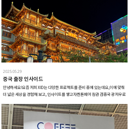
님...여러가지 철저하게 준비해주신 덕분에협동심과 배신이 공존하는 의미있는
Aplum, Defining의 첫번째 크리에이티브 워크샵이기도 한 의미있는 출장기,
정말 열심히 찍었습니다.. ㅎㅎ어디에 투표할지 일생일대의 고민에 빠져버린 멤
시간을 가졌습니다 ㅎㅎ본격적으로 술판을 벌여볼까요지난 전투는 뒤로 하고
지금부터 함께 봐주세요 :)출장 첫 날,인천공항에 도착하자마자 이번 출장의 결
버들..XID의 워크샵은 단순히 노는 목적이 아닌, 원활한 온보딩을 도와준다구요
우리는 원래가 한 팀이니화합의 의미로다가 원으로 빙글 둘러 앉아요어우 그득
의를 다지며,,화이팅 한번 해주고 도쿄로 출발합니다~무사히 도착하여 숙소에
~!함께 웃고 떠들고 이야기 나누다 보니 어느새 훨씬 가까워진 느낌이었습니다
한 냉장고 보기만해도 든든합니다그렇게 새벽 늦게까지 다같이 게임과 음주가
짐을 내려놓은 뒤,바아~로 시내 중심부로 이동해 1차 시장조사를 시작해 주
~이 기세를 몰아 엑스아이디는 더 높이, 더 멋지게 비상해 보겠습니다!
무를 즐기고다음날 아침 해장으로 칼국수 때려줬습니다.그렇게 즐겁게 대부도
었습니다.먼저, 보여드린 사진의 장소는 ‘마루노우치'의 ‘KITTE’인데요.도쿄 중
워크샵 마무리~~새로 온 팀원들과도 더 가까워지고 동료애를 쌓을 수 있었던
심부에 위치한 복합문화공간으로내부엔 쇼핑, 전시, 레스토랑, 디자인 편집숍
2025 워크샵,앞으로의 걸음이 더 든든해졌습니다 :)엑스아이디는 대부도의 추
등 문화·상업 기능이 어우러진 공간이라다양한 디자인 아이템과 아이디어를 접
억을 힘삼아, 또 한 걸음 나아가보겠습니다!
할 수 있는 인상적인 공간이었습니다.* 현 건물은 과거 일본우정청 건물을 리노
베이션하여 조성된 상징적인 장소랍니다.건물을 빠져나와 도쿄 도심의 대표적
인 거리인‘마루노우치 나카도리 거리'를 거닐며 다음 목적지로 이동을 했는데
2025.05.29
요.도쿄에서도 가장 세련된 거리 중 하나답게,아름다운 도시경관을 배경으로 여
중국 출장 인사이드
러 커플들이 웨딩사진을 촬영하는 모습도 볼 수 있었습니다.오후부터 둘러보다
보니 금방 밤이 되었네요.이렇게 첫 날을 마무리하며 숙소 근처 우에노 시장에서
안녕하세요!요즘 저희 XID는 다양한 프로젝트를 준비 중에 있는데요,이에 맞춰
모두 함께 작게나마 회식하는 시간을 가졌습니다.흐렸던 첫 날과는 달리, 맑게
더 넓은 세상을 경험해 보고, 인사이트를 쌓고자켄톤페어 참관 겸중국 광저우로
갠 하늘과 함께 시작하는 이튿날!오늘은 세계적인 명품 쇼핑거리인 긴자로 향했
떠나기로 하였습니다!(*켄톤페어란? 중국 최대 규모의 무역 박람회)그래서.. 이
습니다.긴자거리는 명품뿐만 아니라 문구, 디자인 소품 컨셉 스토어도 유명한
인사이드는 4/13-4/19까지 숨 가쁘게 달려 온6박 7일간의 중국 출장 일지입니
것 알고계신가요?그 중 저희가 방문한 장소는 100년 이상의 역사를 지닌 창의적
다.약 4시간의 비행 끝에 심천 공항 도착!이제 시작이다 정신 똑바로 차려라(라
인 일본 대표 문구 편집숍인 이토야와트렌디한 제품 큐레이션과 다양한 디자인
며 나 자신에게 주문을 걸어봅니다..)도착하자마자 우리 직원들을 놀라게 한중
소품,뷰티,생활용품 등을 한 곳에서 만나볼 수 있는 로프트,그리고 무지(MUJI)
국의 안면인식 자판기역시 중국은 자판기부터 보법이 다르네 ..첫날은 가볍게거