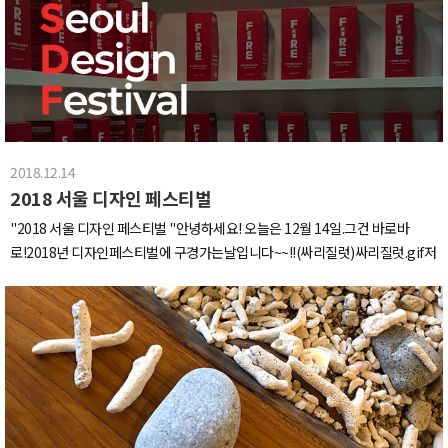
고 다음날 방문한 이 곳은 바로 제주의 레이싱 명소입니다!(클럽아님 주의)출발
전 안전 점검 꼼꼼하게 받아주세요~!그리고 시원하게 달려주시면 됩니다 ~~~!
다시 보니 또 가고싶네요!제주도의_흔한_고깃집_뷰.jpg식후엔 고깃집 앞 바다
에서 옹기종기모여 소라게 구경하기~!이상 제주도 워크샵 겸 여행기를 마치겠
습니다.다음에 또 봐요 안녕 ~~!
2018.12.14
2018 서울 디자인 페스티벌
"2018 서울 디자인 페스티벌 "안녕하세요! 오늘은 12월 14일.그건 바로바
로!2018년 디자인페스티벌에 구경가는날입니다~~!!(싸리질럿)싸리질럿.gif저
희 XID는 언제나 디자인과 브랜드그 떼려야 뗄 수 없는 관계에 대해서 매일 고민
하는데요,이렇게 볼 거리가 있다는 건 간만에 나들이도 되고,새로운 영감을 얻
을 수 있는 좋은 기회입니다^^입구에 들어서자 벌써부터 구경 온 사람들로 북적
거렸습니당.들어서자마자 전용서체로 독특하게 튀는 배민.2018년 서울 디자인
페스티벌의'미래로 후진하는 디자인'이라는 컨셉에 어울리는 글귀와 부스디자
인으로시선을 사로잡았습니다..!!"푸드테크 회사에서 왜 자꾸 디자인 이야기를
할까."(ㅋㅋㅋ)저도 그건 궁금하네요.영향력 때문이 아닐까요?앱 개발도 자신있
고 광고 기획도 재밌게 잘하니까디자인이 뒷받침 되어주면 브랜드 영향력이 강