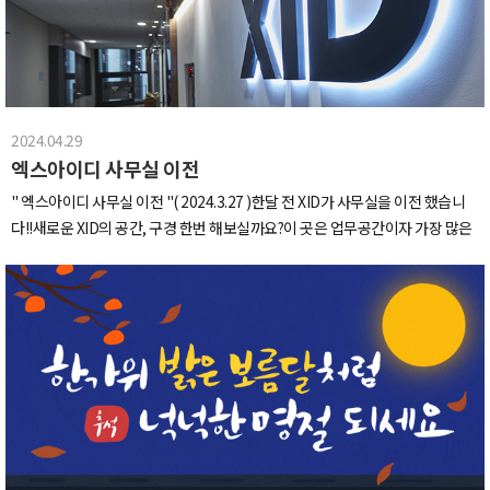
께서 제품에 대한 긍정적인 평가를 해주셨고 특히, 제품의 고급스러운 디자인과
품질에 대한많은 칭찬을 받았습니다. 사용자들의 다양한 의견과 피드백을 듣고
고려할 수 있는 소중한 기회가 되었습니다.전시 때 DP한 퓨론 칫솔살균기 제품
입니다.(정말 예쁘죠?)관람객 분들이 가장 많이 오셨던 룰렛 이벤트!할인쿠폰,
칫솔세트부터 퓨론 살균기까지 다양한 상품을 받을수 있는 이벤트였습니다. 이
2024.04.29
벤트 진행은 프롬프터 분들이 도와주셨는데요,감사하게도 관람객분들이 많은
엑스아이디 사무실 이전
관심을 보내주셨습니다. (저 많은 관람객분들이 보이시죠?)총 5일동안 진행된
2024 서울리빙디자인페어!저희 퓨론 부스에 들러주신 모든 분들께 감사드립니
" 엑스아이디 사무실 이전 " ​( 2024.3.27 )한달 전 XID가 사무실을 이전 했습니
다.앞으로도 저희 퓨론과 XID에 많은 관심 부탁드립니다!
다!!새로운 XID의 공간, 구경 한번 해보실까요?이 곳은 업무공간이자 가장 많은
시간을 보내는 곳입니다넓은 책상과 나에게 맞출 수 있는 편한 의자로 장시간 앉
아있어도 편안하답니다깔끔한 회의실은 쾌적하고 여유롭게 회의를 진행 할 수
있구요이제 모두가 가장 좋아하는 공간인 휴식공간 겸 스튜디오로 가볼까요?스
튜디오 중심에 호텔 라운지 같은 느낌의 카펫과 소파가 있고 이를 둘러싸고 있는
여러 공간이 있답니다하나하나 소개해 드릴게요~요리관련회사도 아닌데 주방
에 진심인 회사를 고르라고 하면 주저없이 저희 회사를 선택할겁니다토스트기
부터 시작해 커피 머신과 제빙기 오븐, 식기세척기 등등회사가 주방에 이렇게
진심이면 저희가 쓸 수 밖에 없잖아요카페 짓밟을 수 있죠?​커피는 물론 스무디
등 다양한 카페 메뉴도 가능해 주방에서 다양한 음료를 만들어 먹고 있답니다이