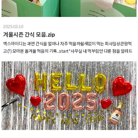
난 규모의 부스들저희는 효율적인 시간 관리를 위해서미리 시장조사를 했던 제
에서는 로스터즈 클럽, 티하우스 클럽 등 분야별 특별 기획관이 마련되어 있었
동량으로 하루가 이틀같이 느껴진 두번째 날이었네요^^..!셋째날 아침!다리가
품군들 위주로 빠르게 살펴보고명함과 카탈로그를 수집 수집 또 수집하였습니
는데요.누구나 알만한 브랜드 부터, 매니아 층이 단단한 브랜드들까지!유명한
여전히 무겁지만 아침산책 놓칠 수 없고요..산책으로 워밍업해주고 오늘의 일정
다..!규모가 크기 때문에 구역을 이동할 때에는이런 미니 셔틀을 이용해서 체력
국내 카페들을 한 곳에서 맛보고 살펴볼 수 있는 좋은 기회였어요.새로운 컨셉의
도 힘차게 시작합니다.
을 안배합니다 ..강한 자만이 살아남는다.저희는 모두 살아서 돌아갈 것입니다 !!
2025.03.10
디자인들과아기자기 귀여운 패키지도 눈에 담아 줍니다~그리고 이번 엑스포에
열심히 구경하다 보면 시간이 순삭입니다..켄톤페어는 생각했던 대로 규모도 크
겨울시즌 간식 모음.zip
는 커피 뿐만 아니라, 베이커리 디저트류 등 많은 곳들이 입점해 있었어요!확실
고 볼거리도 많았는데요,최신 제품들을 직접 보고 체험하면서 시장의 흐름을 몸
히 커피와 잘 어울리는 메뉴들이라 그런지시음 중인 커피와 함께 곁들이니 금상
엑스아이디는 과연 간식을 얼마나 자주 먹을까쉴새없이 먹는 회사일상큰맘먹
으로 느낄 수 있었습니다.단순한 전시회 구경이 아닌 회사의 성장에도도움이 될
첨화였답니다. ☆부스 중간중간에는 재미있는 여러 행사들이 있었는데,그 중에
고(?) 모아본 올겨울 먹음의 기록...start*사무실 내 먹부림만 다룬 점을 알려드
만한 인사이트들을 많이 얻을 수 있어서 값진 시간이었습니다!그리고 저녁은 저
하나였던 K-카페 챔피언십!여러 카페의 바리스타분들이 나오셔서 카페 최강자
립니다. 외식까지 포함하면 인사이드만 쓰다 정년퇴임...일단 음료부터 시작해볼
희 대표님의 중국 출장 원픽 음식점!광둥식 딤섬 전문집 ‘점도덕(点都德)’가성
를 향해 겨루는 대회였습니다.다들 열정 넘치시는 모습이 멋져보였어요.그리고
까요사 마실때도 많지만 만들어 마실 때도 많답니다!아시나요? 우리회사엔 전
비 맛집으로 추천드립니다!닭다리인 척하는 바닐라 아이스크림과저의 마음을
잠시 앉아 쉴수 있어서..(먼 산) 더욱 좋았습니다.그렇게 엑스포를 이곳저곳 야무
문카페장비가 갖춰져있다는걸...(커피머신,블렌더,그라인더,오븐 등)그래서 가
사로잡은 광저우의 가로등.너무 빈티지하고 예쁘지 않나요?(제법 F 같은 나 자
지게 둘러보다보니이만큼이나 모여진 관련 자료들......분야별로 꼼꼼히 정리해
끔 과일이 감당 힘들정도로 넘쳐나면블렌더로 생과일주스/생바나나우유를 만
신에 취한다 ..)4일차는 조금 여유롭게 광저우 시내와 쇼핑몰 둘러보는 날!요즘
서 사무실로 챙겨가도록 할게요.이번 2025 서울커피엑스포는 생각했던 커피 시
들어 먹는게 가능하다구요!장비중엔 죽은빵도 살려낸다는 발** 토스터도 있습
저희 XID에서 커피 관련 새로운 프로젝트를 준비 중인 것을 지난 인사이드에서
음 뿐만 아니라 이런 저런 볼거리와 즐길거리들이 많아디자인적으로, 마케팅적
니다.한동안 출근하자마자 토스터에 빵부터 굽기 챌린지 했어요방금 나온 토스
슬쩍 말씀드렸는데요!중국의 MZ 갬성 카페를 경험해 보고 싶었던 저희의 픽!
으로도 견해를 넓힐 수 있는 즐거운 전시였습니다.그럼 앞으로 엑스아이디의 행
트에 매일 다른 잼 골라 바르기 못참아...그 뿐만 아니라 가끔 이벤트로,보들촉촉
'hui lai cafe'중국 특유의 건조하면서 빈티지한 감성이 물씬 묻어나 있어서 좋
보 많이 지켜봐주세요♡
프렌치 토스트 with 슈가파우더대표님이 손수 이렇게 아침 만들어 주신다구요
았습니다!그리고 나라 지정 AAAA 등급 관광지라는 ‘영경방(永庆坊)‘에 방문했
~!업무가 바쁘면 못 만들어먹지 않나요 : 네 그래서 사먹습니다. (안먹는건 선택
는데요,깔끔하게 잘 관리된 모습이 인상적이고,광저우의 역사적 건축물과 문화
지에 없음)회사 1층에 유명한 도넛가게가 있어요어디선 줄서서 먹는다는데 우
를 체험할 수 있는 시간이었습니다.그리고 저녁에는 야무지게 쇼핑몰 투어까지
리가 바로 가산의 도넛수저.......호빵 먹구싶다고 하면 업소용 찜기가 배송옵니다
클. 리. 어.!5일차 아침이 밝았습니다.5일차는 광저우에서 심천으로 넘어가는 날!