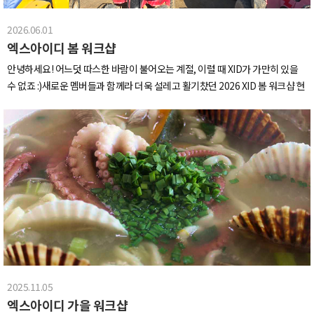
2026.06.01
엑스아이디 봄 워크샵
안녕하세요! 어느덧 따스한 바람이 불어오는 계절, 이럴 때 XID가 가만히 있을
수 없죠 :)새로운 멤버들과 함께라 더욱 설레고 활기찼던 2026 XID 봄 워크샵 현
장을 지금 바로 공개합니다~!대부도 도착!! 날씨까지 너무 화창해서 시작부터 기
분 좋았습니다~.~그럼 본격적으로 시작해보겠습니다!!식당 도착하자마자 비주
얼부터 배부른 만두전골로 배부터 채워줍니다!뜨끈한 국물 한 입에 새로 합류한
멤버들과의 보이지 않는 벽도 사르르 녹아내리는 중..ㅎㅎ진짜 국물 한 입 먹자
마자 분위기까지 함께 풀려버리는 느낌이었달까요..낯가림을 전골로 풀어주면
서~ 이 기세를 몰아 숙소 도착하자마자 진행한 A/B팀 단체전의 서막!승패보다
원팀! 실수해도 품어주고 서로 캐리 해주는 우리 멤버들 덕분에갓☆벽한 팀워크
증명 완료!뉴페이스들도 자연스럽게 스며들어 서로 챙겨주는 모습이 뜨거운 감
동의 도가니ㅠ0ㅠ너무 뜨거운 나머지 데여버림..배도 든든하게 채웠으니 이제
ATV를 타고 야생의 향기를 맡으러 떠나줍니다~!생각보다 더 스릴 넘쳐서 다들
동심 ON 된 상태였다는 소문이..ㅎㅎ어이 김씨, 오늘 바쁘니까 빨리 타라고?잘
2025.11.05
타든, 잘 못 타든 먼저 나가지 않고 서로 함께 나아가는 우리들!이게 바로 엑스아
엑스아이디 가을 워크샵
이디 아니겠습니까요오??누가 뒤쳐지면 자연스럽게 기다려주는 모습에 괜히