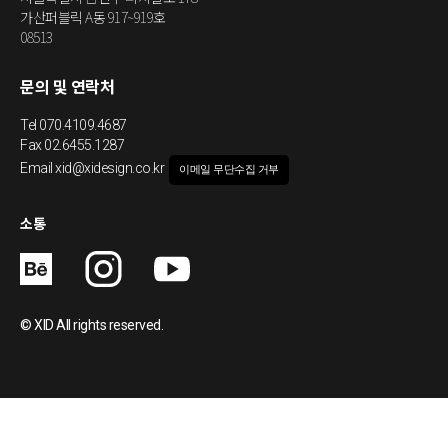
가산퍼블릭 A동 917~919호
08513
문의 및 연락처
Tel
070.4109.4687
Fax 02.6455.1287
Email
xid@xidesign.co.kr
이메일 무단수집 거부
소통
© XID All rights reserved.