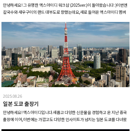
또 감동 한 스푼 추가됐습니다ㅠ.ㅠ아까 밥 먹지 않았냐구요? XID에 온 이상 배
안녕하세요! 그 유명한 엑스아이디 워크샵 (2025ver.)이 돌아왔습니다 :)이번엔
곯을 걱정은 마셔라!! :) 비주얼부터 보법이 달라버린 닭 해물탕 실물 영접했습니
칼국수와 새우구이의 랜드 대부도로 향했는데요,새로 들어온 엑스아이디 멤버
다…닭고기에 싱싱한 해산물이 듬뿍 들어간 닭해물탕…해물파전..불고기.! 다시
들과 함께 떠나는 워크샵이라더 의미가 남달랐습니다 ㅎㅎ어디 끈끈한 동료애
봐도 또 배고파지는 매직..(사진 찍느라 다들 젓가락 들고 대기 중인 건 비밀 ㅎ
를 쌓으러 가보실까요?한갓진 금요일, 풍류를 즐기며 식사부터 때려줍니다동죽
ㅎ)야외게임에 이어 본격적으로 시작된 실내 레크레이션..!! 오전보다 텐션이 훨
조개 부드럽고 감칠맛에.. 쭈꾸미 육회 꼬막 파전어느하나 거를 타선 없이 맛있
씬 올라온 상태라 응원 소리도 리액션도 두배였습니다ㅋㅋ대표님의 진심이 담
었어요첫 식당부터 아주 감다살밥 먹었으면 카페도 진하게 뿌셔줍니다!배불러
긴 게임 준비와 진행 덕분에 몰입도와 텐션이 최고조였던 :)새로 합류한 멤버들
도 빵들어갈 위장은 있다.jpg카페까지 야무지게 다녀왔다면이제 숙소로 가볼까
도 어느새 자연스럽게 섞여서 목청 터져라 응원하고 서로 즐기는 시간이였어요
요??따라다랏다~...(러브하우스 bgm..)넓은 통창뷰와 수영장, 노래방, 게임룸까
~!처음엔 조용하던 사람들도 어느 순간 제일 크게 웃고 있더라구요 ㅋㅋXID의
지 갖춰진 숙소라니!1박으로만 즐기기에 너무 아까울 정도였어요!당장 즐겨보
밤은 낮보다 아름답다! (라고 쓰고 먹부림이라 읽는) 열심히 놀고, 열심히 협동
도록 합니다3rd Floor_놀이방 입니다.선수입장, 다들 알아서 주전공으로 자리
했으니 이제는 속마음을 나눌 시간!테이블 가득 차려진 맛깔나는 음식들과 함께
잡고 앉습니다.오락기로 피튀기는 배틀을 시작한 자들과갓 데뷔한 신인듀오의
더 맛깔나는 이야기까지!서로 말 못했던 속 깊은 이야기부터 배꼽 잡는 에피소
단독 콘서트그리고 방금 결성한 그들의 팬클럽우리들은 열심히 놀때 다른 숙소
드까지, 웃음과 감동이 공존했던 XID의 밤!시간 가는 줄 모르고 이야기꽃 피우다
에서는 막간을 이용해 업무회의가 펼쳐졌습니다.이번 워크샵, 함께 일하는 쇼호
보니 어느새 새벽이 되어버렸다는 후문입니다 ~.~늦은시간까지의 이야기꽃 덕
2025.08.26
스트 분들도 참여했거든요!워크샵까지 와서 회의에 열중하게 만드는엑스아이
에 눈은 안 떠지지만 국물은 뜰 수 있잖아요? ㅎㅎXID 단골 해장메뉴 칼국수로
일본 도쿄 출장기
디의 새로운 프로젝트는 대체..?!열심히 놀고 열심히 회의했으면 말이죠,밥먹은
해장 들어가줍니다~! 다들 조용하다가도 국물 한 입 먹고 다시 살아나는 모습이
지 겨우 세시간 지났지만대부도에 왔으니 새우구이는 또 먹어줘야 하지 않겠어
안녕하세요! 엑스아이디입니다.새롭고 다양한 신문물을 경험하고 온 지난 중국
꽤 웃겼습니다 ㅋ이쯤되니 마지막 일정이란게 너무 아쉬워지네요 ㅠㅠ하지만..
요식사 후 숙소 복귀!워크샵의 꽃, 대표님 표 레크리에이션이 시작되었습니다
출장에 이어,이번에는 가깝고도 다양한 인사이트가 넘치는 일본 도쿄를 다녀왔
마지막까지 그냥 넘어갈 XID가 아니죠~!워크샵 출발 전에 팀을 짜서 3인 1조 사
2024 베트남전에 이어 포상연차를 차지할 팀은 과연..?!게임에 진심이신 대표
습니다.새로운 비즈니스 모델과 아이디어 개발을 위한 시장조사와 함께XID와
진 미션도 진행했습니다!대표님께서 엄청난 선물이 준비되어있다 하셔서 다들