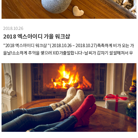
해지겠죠.(#어디까지나 #내생각)아 이거 정말 인상적이었는데요,각종 음식을
일러스트와 한글자로 나타낸 작업이에요.닭갈비, 양갈비, 소갈비는 갋으로 통일
해주는 센스!개인적으로 골뱅이 웃겼는데 잘 안찍혔네요곫! @독특한 종이가구
2018.10.26
부스도 구경해봤어요!흔하디 흔한 가구가 지겨우신가요? (녜에~~!!)저희가 한
2018 엑스아이디 가을 워크샵
번 앉아봤는데 종이가 엄청 튼튼하고나무나 플라스틱보다 유연성있어서 엉덩
이도 편안했대요~다음으로는 술구경을 좀 했습니다.저희 모두 디자인적으로 맘
"2018 엑스아이디 워크샵 "( 2018.10.26 ~ 2018.10.27)촉촉하게 비가 오는 가
에 들었던 손말걸리'복순도가'패키지, 브로슈어, 명함까지 모두진정성있고 신
을날!소소하게 추억을 쌓으러 XID가출발합니다~날씨가 갑자기 쌀쌀해져서 우
뢰감 가는 디자인이며무엇보다 맛있었다구용...!!지나가다가 또 독특한 부스를
리는 점심으로따뜻한 국물~!!이 먹고싶었쭁천안의 한 만두전골집으로 슝슝맛
발견했는데요,서랍을 하나씩 열어서 들어있는 디자인 결과물을 보는거였어요.
집의 상징이라는번호표(X->번호주걱)을받았습니다.기다려서라도 먹고야 말겠
독특하니깐 너도나도 핸드폰들고 찍찍이런 한국적인 세련됨 너무 좋아요색감
다는 의지~ +_+ !!주걱에 쓰여있는 1은 1시간 기다리게 될 거라는 예언주걱..저
이 너무 예쁘지 않나요?이런 디자인을 할 수 있는 능력과 기회, 모두 부럽습니다
희는 진짜로 1시간을 기다린 후 2팀으로나누어서 식사를 했답니당~!기다린 보
~!어머나 반가운 이름이 들어있네요제주바당을 보니 건강한 강아지가 떠오르
람이 느껴지는 그맛~!!찬바람이 부는 쌀쌀한 날마다 생각날 것 같은 그 맛이었죠
시지 않나요?(네이버 검색창에 제주바당을..)'per gram' 이라는 부스입니다.감
>.<(갑자기 분위기 블로그..)다음으로 향한곳은 국내에서 손꼽히는커피맛으로
각적인 디자인의 비누인데요,패턴과 모양이 너무 감각적이고 예쁘지 않나요?제
유명한카페 '오월의 숲'오월의숲을 운영하시는 부부는맛있는 커피와 원두를 찾
가 갖고있다면 이리저런 모양으로 잘라서 써보고 싶었어요.쨔쟌- 우리에게 단비
아미국, 아프리카 등전세계를 돌아다니신대요!이렇게 직접 마중나오셔서 사진
와 같았던 건과일 시식(흔들려서 ㅈㅅ)어스맨 'Earth Man' 이라는 기업이었는
도 함께 찍어주셨답니다~! >.<(그러고 보니 커피사진이 없...;;)| 아름답게 계단을
데동남아 국가의 소외된 계층이 생산한 건과일과 직물을팔아주는 착한 기업인
내려오는 미스XID 원OO (실장) |저희는 시간가는 줄 모르고 천안에서 놀다가밤
것 같았어요특히 저 건과일은 짱짱 맛있었는데용많이 집어먹었는데두 눈치안
이 되서야 숙소에 도착했습니다.식구가 많이 늘어나다 보니..숙소가 으리으리하