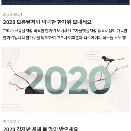
곳은 저희가 편하게 쉴 수 있는 휴식공간입니다안마의자와 일명 둥지라고 부르
는 라탄 그네의자가 있어 점심시간 후 편하게 휴식을 취하고 있습니다휴식공간
2020.09.24
겸 스튜디오이기 때문에 한 쪽에는 탈의실과 메이크업 룸도 있답니다미용실에
2020 보름달처럼 넉넉한 한가위 보내세요
서 볼 수 있는 메이크업용 높낮이 조절의자에 앉아 거울에서 나오는 은은한 조명
을 받으면,에라이 기분이다!!! 메이크업 받은 사람들 전원 차은우, 장원영!!​이렇
"2020 보름달처럼 넉넉한 한가위 보내세요. "가을햇살처럼 풍요로움이 가득한
게 새로 이전한 XID 사무실을 간단히 소개해 드렸습니다새로운 사무실에서 더
한가위입니다.한가위를 맞이하여 고객사 여러분과 엑스아이디 식구들 모두 행
욱 더 새로워지는 XID 되겠습니다XID 화이팅!!!
복이 가득하길 빌며보름달처럼 넉넉하게 즐겁고 행복한 연휴 보내시기 바랍니
다.
2020.01.21
2020 경자년 새해 복 많이 받으세요