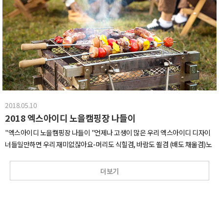
심장 박동수가 이미 100은 넘어섰을 듯첫날은 세명만 출발했어요.나머지 한분
은 디자인 일정이 빠듯해서 다음날 아침일찍 오시기로 하셨거든요.어플로 귀욤
뿜뿜하게 해드릴려고 열심히 단체사진을 남기고 있는데갑자기!!!!!!아 깜짝이
야!!갑자기대표님이 실눈을 뜨시잖아요. 그러곤 다시 또 숙면 모드로 들어가셨
어요.직접 경험하지 않고는 느낄 수 없는 심장 쫄깃한 순간이였답니다.재밌는건
확대해서 한번 더 ㅋㅋㅋㅋㅋ설렘 가득 안고 도착한 제주도에서 처음 만난것은
비바람이였어요.=_= 우리가 서울에서 비구름을 몰고 갔나봐요. 쉴틈없이 내리
더라구요.( 사진은 고요해 보이지만 현실은 태풍속 )비가 잠시 주춤하는 사이에
제주도 계시는 지사장님을 만나 빠르게 음식점으로 이동했습니다.( 비바람을 몰
2018.05.10
고 제주도 갔다는게 무색할만큼 땅이 말라 보이는건 기분탓인가요? )누가 정해
2018 엑스아이디 노을캠핑장 나들이
주지 않아도 각자 알아서 역할 분담을 해가며 테이블 세팅을 하고,열띤 토론과
함께 저녁식사를 맛있게 했어요.더 오랫동안 큰그림 이야기를 나누고 싶었지만
"엑스아이디 노을캠핑장 나들이 "언제나 고생이 많은 우리 엑스아이디 디자이
아쉬움의 미덕도 있으니내일 회의때 할 이야기를 조금 남겨둔채제주도에서의
너들일만하면 우리 재미없잖아요-머리도 식힐겸, 바람도 쐴겸 (배도 채울겸)노
첫날을 마무리 지었답니다.#둘째날 - 빅픽처를 그리다다음날!!!엑스아이디에서
을캠핑장에 나들이 겸 회식을 다녀왔습니다.저희 노는거, 한번 감상해 보실래
야심차게 준비하고있는 빅픽처 프로젝트 회의가 시작되었습니다.열띤 토론을
요?주차장부터 사진 찍힐걸 알고 원천봉쇄하는 정없는 여자..(내가 다 가려줄껀
더보기
증명하는 듯한 진중한 표정과 바쁜 손놀림이 보이시나요?그렇게 우리는 긴~시
데)뒤에 우리의 에피타이져를 운반하는 고생많은 고생충만씨한쪽에선 햇빛때
간(?)을 회의하며 다양한 의견을 주고받았어요.하루 온종일을 회의로 가득 채운
문에 눈부신 레옹이 서있레옹!❤️표정 하나만큼은 세.젤.예❤️(세상.제일.예민)머
뒤 우리는 그림같은 곳에서 저녁을 맞이했답니다.푸른정원과 창이 크고 시원한
리묶는 귀여운 꼬꼬이분은 두시간 뒤 추워서 남의옷을 뺏어입습니다. 제가 봤어
거실까지!!! 와 ~ 그냥 내 집 하고 싶다.( 의식의 흐름대로 내뱉음 )비오고 천둥번
요.이사람 왜이러는지 아시는분..?브로맨스 찍으려고 눈에서 하트날리는 중(안