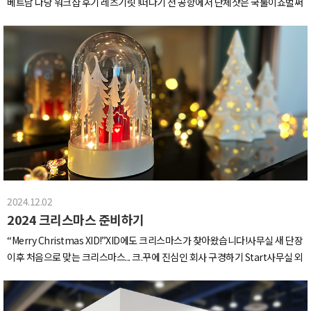
베트남 다낭 워크샵 후기 레츠기릿 !떠나기 전 공항에서 단체샷은 국룰이죠벌써
에 곁들임이 필요하다고 하십니다)진짜 진짜 끝
금 나오는 노래 사람이 직접 부르고 있다는거에요 나 바보 아닌데어떻게 사람을
부터 여름 가을 겨울 옷 섞이고 난리남다낭으로 순간이동.jpg (비행기에서 잠밖
그런걸로 속이냐구 떵떵거리면서 문열었는데 이왜진...?저 아직 술 입에도 안댔...
에 안 잔 건 안 비밀)떠날 땐 겨울이었는데, 여긴 여름이라구요 .. !숙소는 메리어
뇌는 아직 놀라있는데 넘 감미로워서 귀부터 냅다 적응해버렸어요칵테일 한잔
트 다낭 논누억버기카로 태워서 데려다 주시는데 뷰 미쳤고, 대저택 폼 장난 아
마시면서 옥구슬같은 목소리 들으니 좋더라구요아웃오브캠퍼스 화이팅~!신년
닙니다(편의를 위해 우린 독채 총 4개를 썼어요! 대표님 짱짱맨)근데, 잊은게 있
회의 하이라이트, 선물 교환식이에요!선물교환은 카테고리가 두가지였어요.대
죠? 맞아요 배고파요당장 밥 먹으러 가 ! !! ! !!찍길 잘한 음식사진, 쌀국수 나오자
표님이 따로 준비하신 재미를 챙긴(ㅋㅋ) 쓸모없는 선물 받기와각자 사온 2만원
마자 정신 놓아버렸어요베트남 음식 원래 이렇게 맛있었나요..? 눈물 흘리면서
이내 선물을 모아두고 랜덤으로 가져가는것!미친 진행력에 홀린듯 경청하는 우
먹었습니다(2025년 1월 기준 아직도 눈물 닦는 중)[ 워크샵의 꽃 ]레크리에이
리들ㅋㅋㅋㅋㅋㅋㅋㅋㅋㅋㅋㅋㅋㅋㅋㅋㅋㅋㅋㅋㅋㅋㅋ쓸모없는 선물 증정
션, 다 같이 모여 앉아 게임타임 시작! (feat. 진행자 대표님)두 팀으로 나눠서 진
이 키워드를 선택하고 그 키워드에 해당하는 선물을 가져기는거였는데진짜 기
행했는데, 과몰입해서 신경전이 그냥 전쟁통저 수많은 게임 문제를 준비해오신
대보다 너무 웃겨서 다같이 오열ㅠ (저 집사카펫의 키워드는 ‘공주님’ ^^....)어째
대표님께 박수를 ! ! ! ! ! !다낭에 탕비실 신장 개업한 썰 풉니다.jpg과일은 진짜
서 저런 운명은 매번 과장님께만 ㅠㅠㅋㅋㅋㅋㅋㅋㅋㅋㅋㅋㅋㅋ자세한게 궁금
너무 많이 먹어서 비타민 과용 수준이었어요우리의 잭후르츠와 망고깡패 잊지
하시다면 ‘쓸.선.모’ 는 엑스아이디 스튜디오 유튜브에 올라가있으니 많관부
2024.12.02
않기로 해요 ... ☆둘째 날, 구시가지쪽 나가며 핑크 성당도 보고 왔어요!릴스 찍
~!!>>영상 보러가기
2024 크리스마스 준비하기
는다고 일렬로 나란히 선 우리들 넘 귀엽고 ~~!구시가지는 정말 동남아 분위기
가 물씬 ...분위기에 취해 베트남 전통 옷 맞춘 분 여기 계십니다 ^^(블러를 뚫고
“Merry Christmas XID!”XID에도 크리스마스가 찾아왔습니다!사무실 새 단장
나오는 그녀의 찐웃음)돌아다니느라 피곤했으니 마사지까지 야무지게 받도록
이후 처음으로 맞는 크리스마스... 크.꾸에 진심인 회사 구경하기 Start사무실 외
합니다하루종일 쌓인 피로가 싹 풀리는 이 느낌 ..매일 밤 가장 큰 독채에 다 같이
관 파사드에 산타가 담넘는거 부터 시작합니다안에서 크리스마스 팝업마켓 열
모여 먹부림 파티를 열어요!과일은 거짓말 안 하고 한 50팩 사먹은 것 같아요
리는거 아님들어가면 신발장 위에 요롷게 소품들이 반겨줍니다따수워보이고
,,,,,,롯데마트에서 사 온 과일까지 있어서... 마지막 날은 망고 할당량 못 채우면
예뻐요 연말느낌 물씬~사무실 내에도 이런 장식들이 배치되어있습니다.저건 대